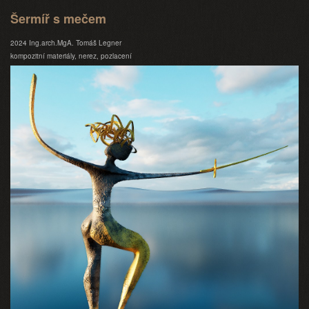
Šermíř s mečem
2024 Ing.arch.MgA. Tomáš Legner
kompozitní materiály, nerez, pozlacení