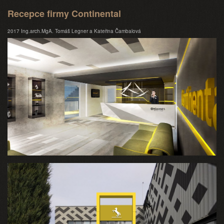
Recepce firmy Continental
2017 Ing.arch.MgA. Tomáš Legner a Kateřina Čambalová