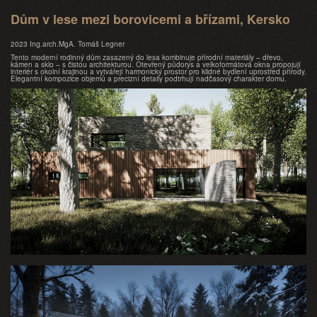
Dům v lese mezi borovicemi a břízami, Kersko
2023 Ing.arch.MgA. Tomáš Legner
Tento moderní rodinný dům zasazený do lesa kombinuje přírodní materiály – dřevo,
kámen a sklo – s čistou architekturou. Otevřený půdorys a velkoformátová okna propojují
interiér s okolní krajinou a vytvářejí harmonický prostor pro klidné bydlení uprostřed přírody.
Elegantní kompozice objemů a precizní detaily podtrhují nadčasový charakter domu.