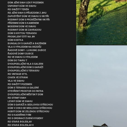
DŮM JIŽNÍ SVAH UZKÝ POZEMEK
ÚSPORNÝ DŮM VE SVAHU
RD SVAŽITÝ TERÉN
RD JIŽNÍ SVAH S PŘÍJEZDEM Z JIHU
ZAPUŠTĚNÝ DŮM VE SVAHU S VIKÝŘI
RODINNÝ DŮM S PRŮBĚŽNÝMI VIKÝŘI
PŘÍZEMNÍ DŮM S KAMENEM
MODERNÍ DŮM VE SVAHU
RODINNÝ DŮM SE ZAHRADOU
DŮM S KRYTOU TERASOU
PROSKLENÝ ŠTÍT NA JIH
DŮM KOSTKA
BUNGALOV S GARÁŽÍ A BAZÉNEM
VILA S VÝHLEDEM NA BEZDĚZ
ŘADOVÉ DOMY - LUXUSNÍ, DUBCE
ŘADOVÉ DOMY DUBCE
RD VE SVAHU S VÝHLEDEM
DŮM DO TVARU T
DVOUPODLAŽNÍ VILA S GALERII
DVOUPODLAŽNÍ DŮM S GARÁŽÍ
DVOUPODLAŽNÍ S TERASOU
RD VINTAGE STYL
CHATA VE STRÁNI
VILA VE SVAHU
RD SVAŽITÝ POZEMEK
DŮM S TERASOU A GALERIÍ
OTEVŘENÝ PROSTOR DO PATRA
DVOUPODLAŽNÍ MĚSTSKÝ DŮM
RD STRMÝ SVAH
LEVNÝ DŮM VE SVAHU
DŮM S GARÁŽÍ A SEDLOVOU STŘECHOU
DŮM V CHKO SE SEDLOVOU STŘECHOU
HOBITÍ DŮM SE ZELENOU STŘECHOU
RD S KADEŘNICTVÍM
RD S ORDINACÍ ZUBNÍ HYGIENY
RD STARÁ BOLESLAV
RD STARÁ BOLESLAV II