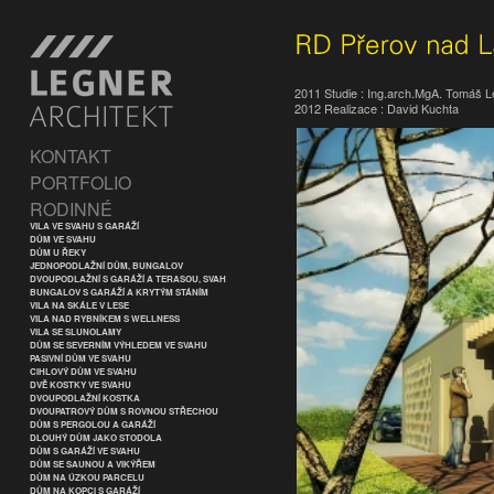
2011 Studie : Ing.arch.MgA. Tomáš 
2012 Realizace : David Kuchta
KONTAKT
PORTFOLIO
RODINNÉ
VILA VE SVAHU S GARÁŽÍ
DŮM VE SVAHU
DŮM U ŘEKY
JEDNOPODLAŽNÍ DŮM, BUNGALOV
DVOUPODLAŽNÍ S GARÁŽÍ A TERASOU, SVAH
BUNGALOV S GARÁŽÍ A KRYTÝM STÁNÍM
VILA NA SKÁLE V LESE
VILA NAD RYBNÍKEM S WELLNESS
VILA SE SLUNOLAMY
DŮM SE SEVERNÍM VÝHLEDEM VE SVAHU
PASIVNÍ DŮM VE SVAHU
CIHLOVÝ DŮM VE SVAHU
DVĚ KOSTKY VE SVAHU
DVOUPODLAŽNÍ KOSTKA
DVOUPATROVÝ DŮM S ROVNOU STŘECHOU
DŮM S PERGOLOU A GARÁŽÍ
DLOUHÝ DŮM JAKO STODOLA
DŮM S GARÁŽÍ VE SVAHU
DŮM SE SAUNOU A VIKÝŘEM
DŮM NA ÚZKOU PARCELU
DŮM NA KOPCI S GARÁŽÍ