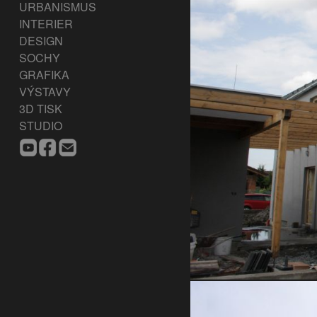
URBANISMUS
INTERIER
DESIGN
SOCHY
GRAFIKA
VÝSTAVY
3D TISK
STUDIO