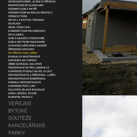
ZAHRADNÍ DOMEK, ALTÁN S VÝŘIVKOU
PASIVNÍ DŮM SE SLUNOLAMY
RODINNÝ DŮM S VIKÝŘI
RODINNÝ DŮM NA MALOU PARCELU
VESNICKÝ DŮM
RD DO L S KRYTOU TERASOU
RD PLHOV
SRUB, ČESKÝ RÁJ
KAMENNÝ DŮM PRO MEDITACI
RD KLASIKA
DŮM S GARÁŽÍ A PODKROVÍM
DŮM S OBYTNÝM PODKROVÍM
DVOUPODLAŽNÍ DŮM S GARÁŽÍ
PŘÍSTAVBA DRHLENY
RD PŘEROV NAD LABEM
BUNGALOV MARTINOVICE
NÁSTAVBA RD TURNOV
ZIMNÍ ZAHRADA, DALOVICE
PREZENTACE RD PRO LENNOX.CZ
KONVERZE STODOLY NA RD, KLUKY
REKONSTRUKCE A PŘÍSTAVBA , LUŽEC
REKONSTRUKCE ŠUMPERÁKU
KRNSKO, REKONSTRUKCE
KONVERZE PŮDY, LÍNY
DALOVICE, MLADÁ BOLESLAV
DŮM U JEZERA, STUDIE
BUBNOVA, PRAHA 6
VEŘEJNÉ
BYTOVÉ
SOUTĚŽE
KANCELÁŘSKÉ
PARKY