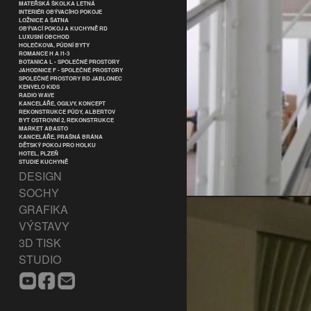
MATEŘSKÁ ŠKOLKA LETNÁ
INTERIÉR OBÝVACÍHO POKOJE
LOŽNICE A ŠATNA
OBÝVACÍ POKOJ A KUCHYNĚ RD
LUXUSNÍ OBCHOD
HOLEČKOVA, PŮDNÍ BYTY
ROMANCE H A I1-3
BOTANICA L - SPOLEČNÉ PROSTORY
JAHODNICE F - SPOLEČNÉ PROSTORY
SPOLEČNÉ PROSTORY BD JABLONEC
KENVELO KIDS
RADIO WAVE
KANCELÁŘE, OGILVY, KONCEPT
REKONSTRUKCE PŮDY, ALBERTOV
BYT OSTROVNÍ 2, REKONSTRUKCE
MARKET ABASTO
KANCELÁŘE, PRAŠNÁ BRÁNA
DĚTSKÝ POKOJ PRO HOLKU
HOTEL, PLZEŇ
STUDIE KUCHYNĚ
DESIGN
SOCHY
GRAFIKA
VÝSTAVY
3D TISK
STUDIO