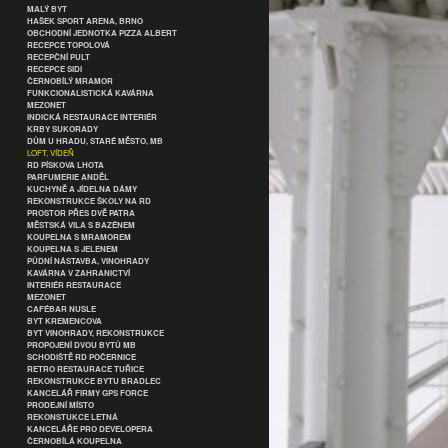
MALÝ BYT
HAŠEK SPORT ARENA, BRNO
OBCHODNÍ JEDNOTKA PIZZA ALBERT
RECEPCE TOPOLOVÁ
RECEPČNÍ PULT
RECEPCE SIDI
ČERNOBÍLÝ MRAMOR
FUNKCIONALISTICKÁ KAVÁRNA
MEZONET
INDICKÁ RESTAURACE INTERIÉR
KRBY SUKORADY
DŮM U HRADU, STARÉ MĚSTO, MB
LOFT, VÍDEŇ
RD PÍSKOVA LHOTA
PARFUMERIE ANDĚL
KUCHYNĚ A JÍDELNA DÁMY
REKONSTRUKCE ŠKOLY NA RD
PROSTOR PŘES DVĚ PATRA
MĚSTSKÁ VILA S BAZÉNEM
KOUPELNA S MRAMOREM
KOUPELNA S JELENEM
PŮDNÍ NÁSTAVBA, VINOHRADY
KAVÁRNA V ZAHRANICTVÍ
INTERIÉR RESTAURACE
MEZONET
CAFÉBAR NUSLE
BYT KREMENCOVA
BYT VINOHRADY, REKONSTRUKCE
PROPOJENÍ DVOU BYTŮ MB
SCHODIŠTĚ RD POČERNICE
RETRO RESTAURACE TUŘICE
REKONSTRUKCE BYTU BRADLEC
KANCELÁŘ FIRMY GPS FORCE
PRODEJNÍ MÍSTO
REKONSTUKCE LETNÁ
KANCELÁŘE PRO DEVELOPERA
ČERNOBÍLÁ KOUPELNA